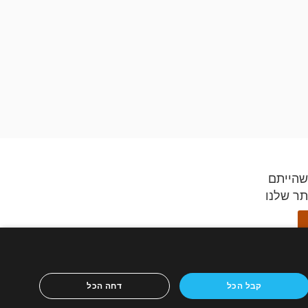
שהייתם
תר שלנו
ידספיריט,
קבל הכל
דחה הכל
ון הנייד
ריטים