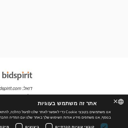
דואל:
dspirit.com
טלפון:
-360-5505
×
אתר זה משתמש בעוגיות
אנו משתמשים בקובצי Cookie כדי לאפשר לאתר שלנו לפ
יש לכם פריטים למכי
ENGLISH
בנוסף, אנו משתפים מידע אודות השימוש שלך באתר שלנו עם המדיה החברתי
אתר מותאם אישית לב
FRENCH
קובצי עוגיות הכרחיים
ביצועים
מיקוד