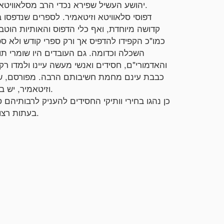
יהושע העשיל שפירא נכדי הרב מסלאוויטא בן הרה"ק רבי פנחס מקוריץ זצ"ל.
דפוסי סלאוויטא וזיטאמיר. לספרים שנדפסו ב
קדושה מיוחדת, ואף כלי הדפוס והאותיות הוט
כמו"כ הקפידו להדפיס אך ורק ספרי קודש ולא ס
השכלה וכדומה. גם העובדים היו שומרי תורה
והאדמורי"ם, חסידים ואנשי מעשה עיינו ולמדו ר
כבבת עינם מחמת חשיבותם הרבה. מפורסם, שה
וזיטאמיר, יש בה סגולה לשמירת הבית ולהצלחה.
כן נהגו בחירי וותיקי החסידים להעניק לרבותיהם 
בעתות רצון בכדי שיעלה זכרונם לפני הקודש.