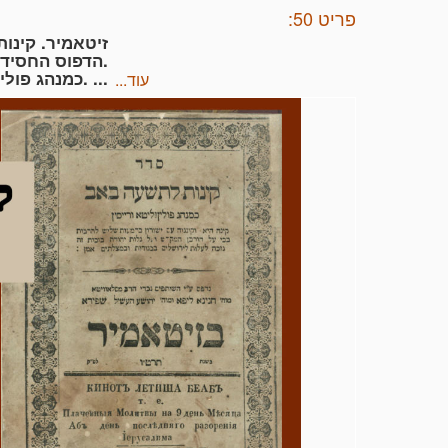
פריט 50:
הדפוס החסידי לבית שפירא.
כמנהג פולין ליטא ורייסן. ...
עוד...