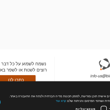
נשמח לשמוע על כל דבר 
רוצים לשנות או לשפר בא
info-us@bi
כתבו לנו
877
עול כהלכה, להתאים אישית תוכן ומודעות, לספק תכונות מדיה חברתית ולנתח את התעבורה באתר.
התקינו את אפליקציית ב
עקבו
רה?
צור קשר
ת ושותפי הפרסום והניתוח שלנו
קרא עוד
השתתפו במכירות מהטלפ
אחרינו
תי מכירות
פרטים
וקבלו התראות לפני שהפ
פונקציונליות