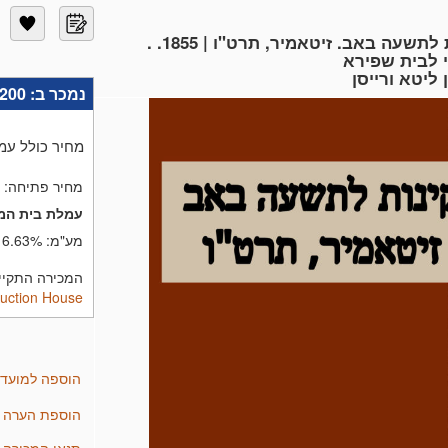
. זיטאמיר. קינות לתשעה באב. זיטאמיר, תרט"ו | 1855.
נמכר ב:
,200
מחיר כולל עמ
מחיר פתיחה:
עמלת בית המ
מע"מ:
6.63%
המכירה התקיימה בתאריך 1
uction House
הוספה למועד
הוספת הערה
תנאי המכירה של  Auction House