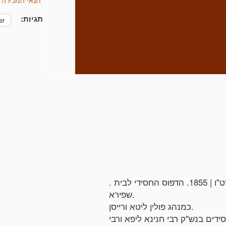
תגיות:
er
. זיטאמיר. קינות לתשעה באב. זיטאמיר, תרט"ו | 1855. הדפוס החסידי לבית
שפירא.
כמנהג פולין ליטא ורייסן.
ידים בנש"ק רבי חנינא ליפא ורבי