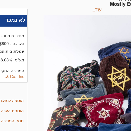
Mostly Eu
עוד...
לא נמכר
מחיר פתיחה:
הערכה
:
 $800
עמלת בית המ
מע"מ:
8.63%
המכירה התקיימה בתאריך 
& Co., Inc.
הוספה למועד
הוספת הערה
תנאי המכירה של stein & Co., Inc