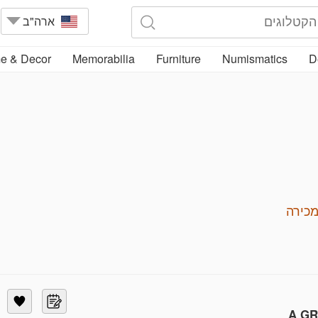
ארה"ב
e & Decor
Memorabilia
Furniture
Numismatics
D
כירה
A GR