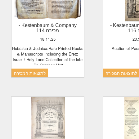
-
Kestenbaum & Company
-
Kestenba
1
מכירה 114
18.11.25
23
Hebraica & Judaica:Rare Printed Books
Auction of Pa
& Manuscripts Including the Eretz
Israel / Holy Land Collection of the late
Dr. Gershon Hait.
לתוצאות המכירה
לתוצאות המכירה