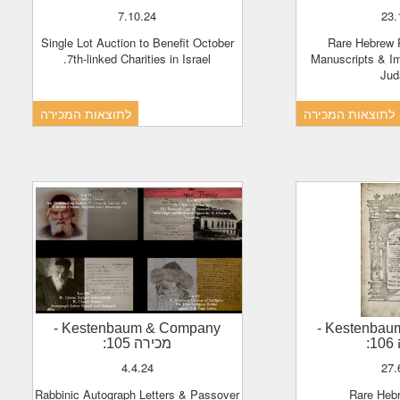
7.10.24
23
Single Lot Auction to Benefit October
Rare Hebrew Printed Books,
7th-linked Charities in Israel.
Manuscripts & I
Jud
לתוצאות המכירה
לתוצאות המכירה
-
Kestenbaum & Company
-
Kestenba
1
מכירה 105:
4.4.24
27
Rabbinic Autograph Letters & Passover
Rare He