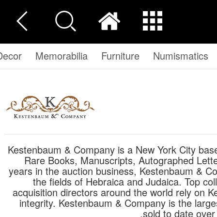
Decor
Memorabilia
Furniture
Numismatics
Kestenbaum & Company is a New York City based boutique auction house dedicated to the sale of
Rare Books, Manuscripts, Autographed Letter
years in the auction business, Kestenbaum & Com
the fields of Hebraica and Judaica. Top co
acquisition directors around the world rely on 
integrity. Kestenbaum & Company is the larges
sold to date over