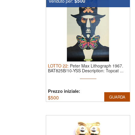
$500
Venduto per:
LOTTO
22
:
Peter Max Lithograph 1967.
BAT825B/10-YSS Description: Topcat ...
Prezzo iniziale:
$
500
GUARDA