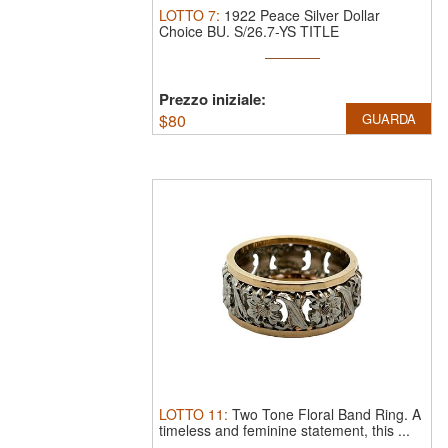
LOTTO
7
:
1922 Peace Silver Dollar
Choice BU.
S/26.7-YS TITLE
DESCRIPTION: ...
Prezzo iniziale:
$
80
GUARDA
LOTTO
11
:
Two Tone Floral Band Ring.
A
timeless and feminine statement, this ...