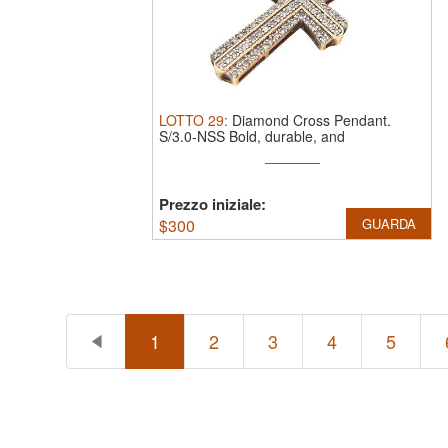
LOTTO
29
:
Diamond Cross Pendant.
S/3.0-NSS Bold, durable, and
sophisticated ...
Prezzo iniziale:
$
300
GUARDA
1
2
3
4
5