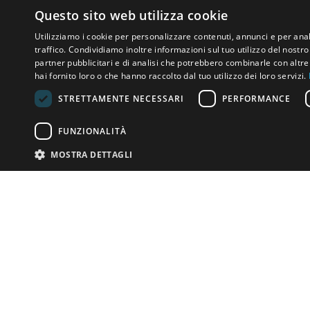
Questo sito web utilizza cookie
Utilizziamo i cookie per personalizzare contenuti, annunci e per anal
traffico. Condividiamo inoltre informazioni sul tuo utilizzo del nostro 
partner pubblicitari e di analisi che potrebbero combinarle con altr
hai fornito loro o che hanno raccolto dal tuo utilizzo dei loro servizi.
STRETTAMENTE NECESSARI
PERFORMANCE
FUNZIONALITÀ
MOSTRA DETTAGLI
Email:
info-u
Telefono:
8
Hai qualcosa vendere?
contatta la casa d'aste
Soluzioni personalizzate per le Case d'Asta
Altri dettagli
© bidspirit. Tutti 