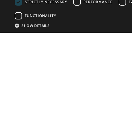
STRICTLY NECESSARY
PERFORMANCE
T
FUNCTIONALITY
SHOW DETAILS
Email:
info-u
Phone:
87
Have something to sell?
contact auction houses
Custom website solutions for auction houses
More
details
© bidspirit. All